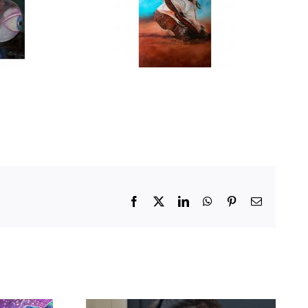
Facebook
X
LinkedIn
WhatsApp
Pinterest
Email