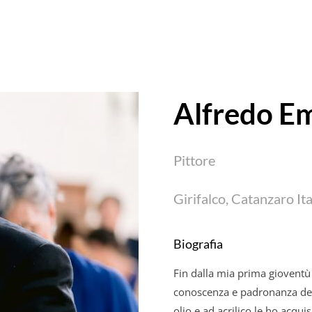
Alfredo
Em
Pittore
Girifalco, Catanzaro It
Biografia
Fin dalla mia prima gioventù 
conoscenza e padronanza dell
olio e ad acrilico le ho acqui