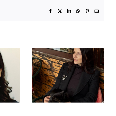
Facebook
X
LinkedIn
WhatsApp
Pinterest
Email