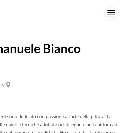
anuele Bianco
aly
mi sono dedicato con passione all’arte della pittura. La
e diverse tecniche adottate nel disegno e nella pittura ad
site nel tempo da autodidatta. Ho vissuto tra la Svizzera e