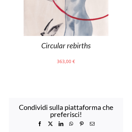
Circular rebirths
363,00
€
Condividi sulla piattaforma che
preferisci!
Facebook
X
LinkedIn
WhatsApp
Pinterest
Email