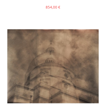
854,00
€