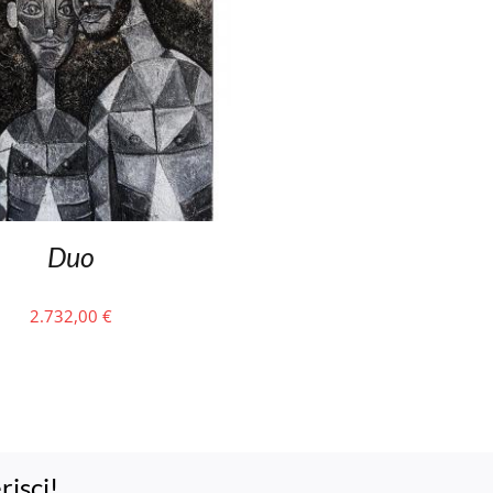
Duo
2.732,00
€
risci!