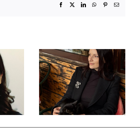
Facebook
X
LinkedIn
WhatsApp
Pinterest
Email