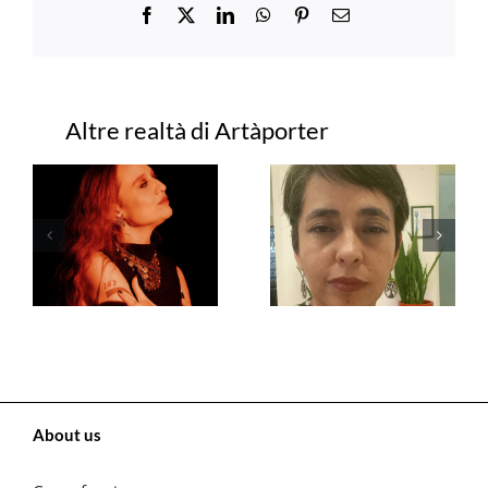
Facebook
X
LinkedIn
WhatsApp
Pinterest
Email
Progetti correlati
About us