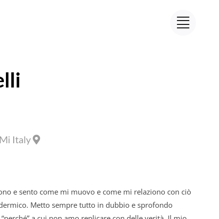
lli
Mi Italy
Sono e sento come mi muovo e come mi relaziono con ciò
dermico. Metto sempre tutto in dubbio e sprofondo
 “perché” a cui non amo replicare con delle verità. Il mio