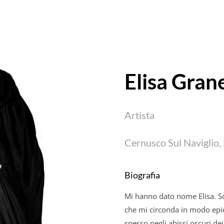
Elisa
Grane
Artista
Cernusco Sul Naviglio, 
Biografia
Mi hanno dato nome
Elisa
. 
che mi circonda in modo epi
spesso negli abissi oscuri dei