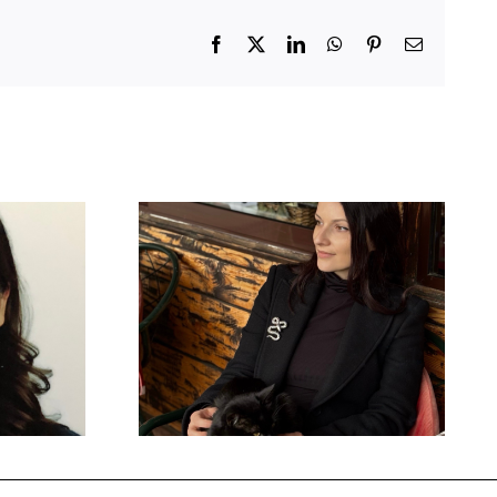
Facebook
X
LinkedIn
WhatsApp
Pinterest
Email