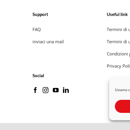
Support
Useful link
FAQ
Termini di u
inviaci una mail
Termini di u
Condizioni 
Privacy Pol
Social
Usiamo co
rteaporte S.r.l Società Benefit | P.Iva 12593080018 |