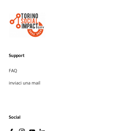
Support
FAQ
inviaci una mail
Social