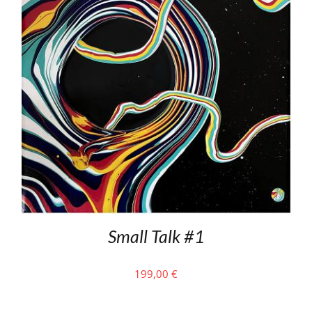
Small Talk #1
199,00
€