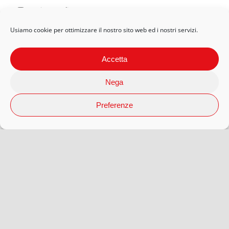
Privacy Policy
Usiamo cookie per ottimizzare il nostro sito web ed i nostri servizi.
Accetta
Nega
Preferenze
© 2026 Arteaporte S.r.l Società Benefit | P.Iva 12593080018 |