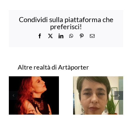
Condividi sulla piattaforma che
preferisci!
Facebook
X
LinkedIn
WhatsApp
Pinterest
Email
Progetti correlati