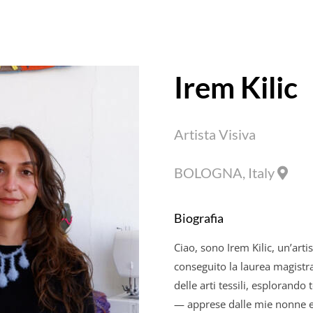
Irem Kilic
Artista Visiva
BOLOGNA, Italy
Biografia
Ciao, sono
Irem
Kilic
, un’arti
conseguito la laurea magistral
delle arti tessili, esplorando 
— apprese dalle mie nonne e 