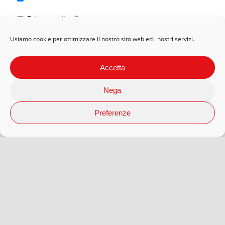
Privacy policy
*
Usiamo cookie per ottimizzare il nostro sito web ed i nostri servizi.
Accetta
Nega
Preferenze
© 2026 Arteaporte S.r.l Società Benefit | P.Iva 12593080018 |