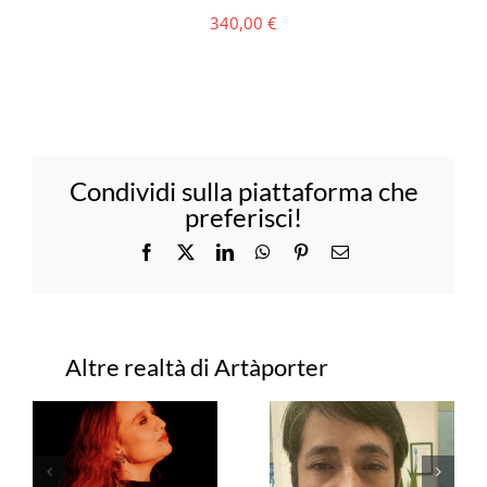
340,00
€
Condividi sulla piattaforma che
preferisci!
Facebook
X
LinkedIn
WhatsApp
Pinterest
Email
Progetti correlati