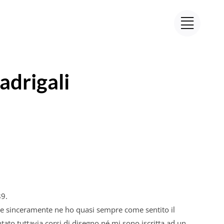
drigali
89.
 sinceramente ne ho quasi sempre come sentito il
ato tuttavia corsi di disegno né mi sono iscritta ad un