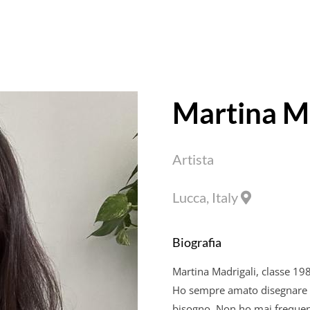
Martina
Ma
Artista
Lucca, Italy
Biografia
Martina
Madrigali
, classe 19
Ho sempre amato disegnare e
bisogno. Non ho mai frequent