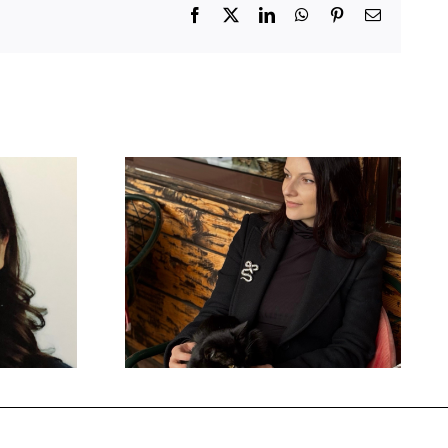
Facebook
X
LinkedIn
WhatsApp
Pinterest
Email