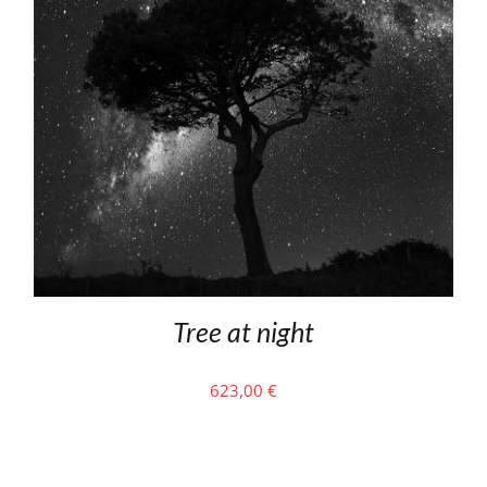
Tree at night
623,00
€