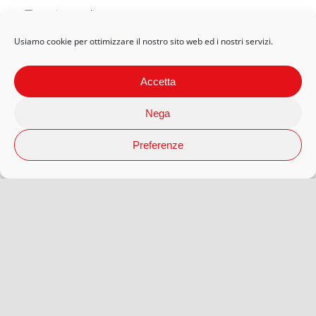
Privacy Policy
Usiamo cookie per ottimizzare il nostro sito web ed i nostri servizi.
Accetta
Nega
Preferenze
© 2026 Arteaporte S.r.l Società Benefit | P.Iva 12593080018 |