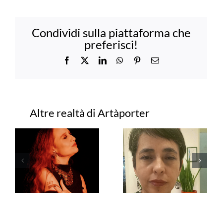
Condividi sulla piattaforma che
preferisci!
Facebook
X
LinkedIn
WhatsApp
Pinterest
Email
Progetti correlati