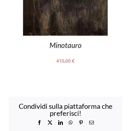
Minotauro
410,00
€
Condividi sulla piattaforma che
preferisci!
Facebook
X
LinkedIn
WhatsApp
Pinterest
Email