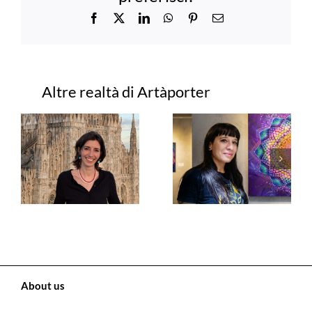
Facebook
X
LinkedIn
WhatsApp
Pinterest
Email
Progetti correlati
About us