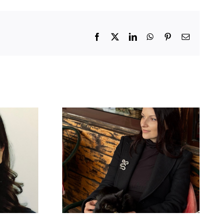
Facebook
X
LinkedIn
WhatsApp
Pinterest
Email