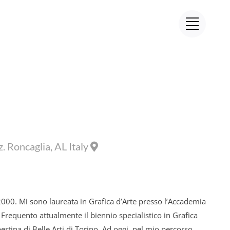
. Roncaglia, AL Italy
00. Mi sono laureata in Grafica d’Arte presso l’Accademia
. Frequento attualmente il biennio specialistico in Grafica
ertina di Belle Arti di Torino. Ad oggi, nel mio percorso