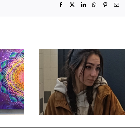
Facebook
X
LinkedIn
WhatsApp
Pinterest
Email