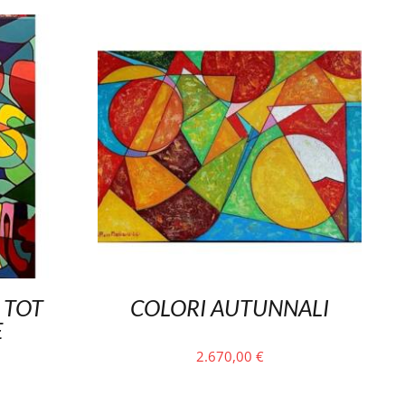
 TOT
COLORI AUTUNNALI
E
2.670,00
€