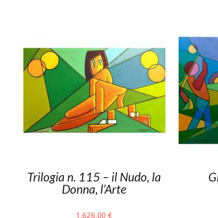
Trilogia n. 115 – il Nudo, la
Gi
Donna, l’Arte
1.626,00
€