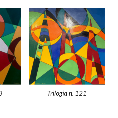
18
Trilogia n. 121