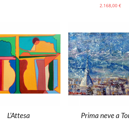
2.168,00
€
L’Attesa
Prima neve a To