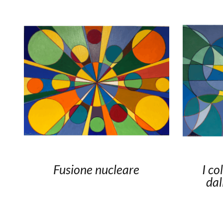
Fusione nucleare
I co
dal