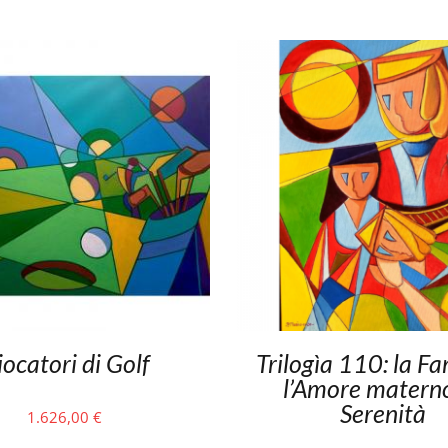
ocatori di Golf
Trilogìa 110: la Fa
l’Amore materno
Serenità
1.626,00
€