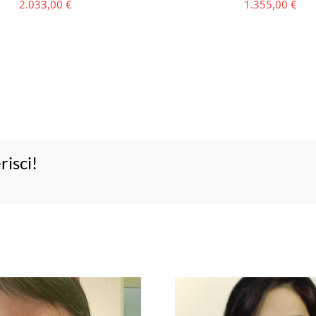
2.033,00
€
1.355,00
€
risci!