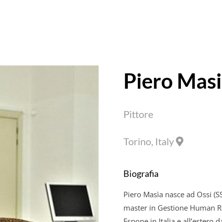
Piero Mas
Pittore
Torino, Italy
Biografia
Piero Masìa nasce ad Ossi (
master in Gestione Human Reso
Espone in Italia e all’estero 