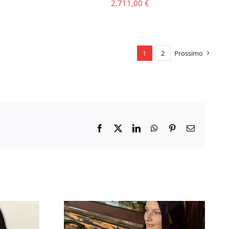
2.711,00
€
1
2
Prossimo
Facebook
X
LinkedIn
WhatsApp
Pinterest
Email