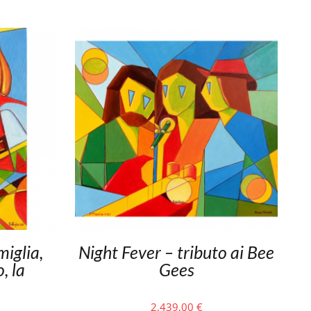
miglia,
Night Fever – tributo ai Bee
, la
Gees
2.439,00
€