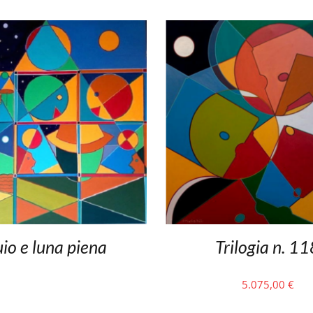
io e luna piena
Trilogia n. 1
5.075,00
€