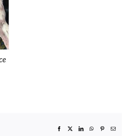
rce
Facebook
X
LinkedIn
WhatsApp
Pinterest
Email