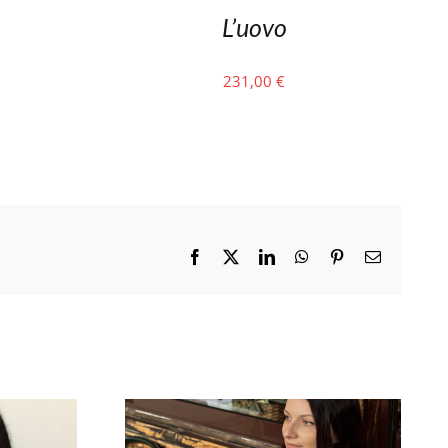
L’uovo
231,00
€
Facebook
X
LinkedIn
WhatsApp
Pinterest
Email