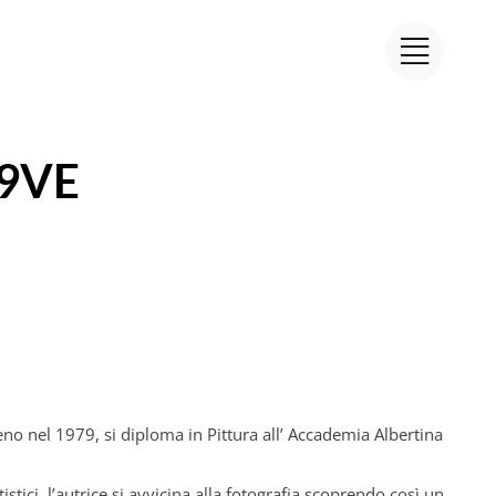
N9VE
no nel 1979, si diploma in Pittura all’ Accademia Albertina
stici, l’autrice si avvicina alla fotografia scoprendo così un