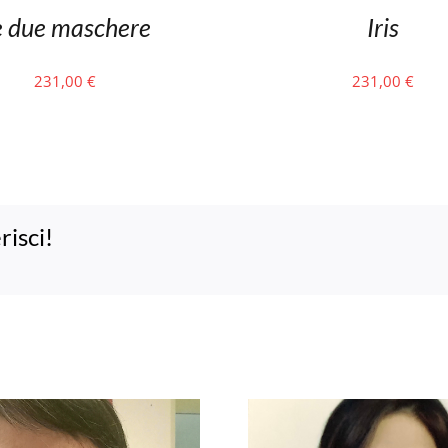
e due maschere
Iris
231,00
€
231,00
€
risci!