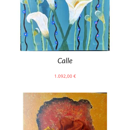
Calle
1.092,00
€