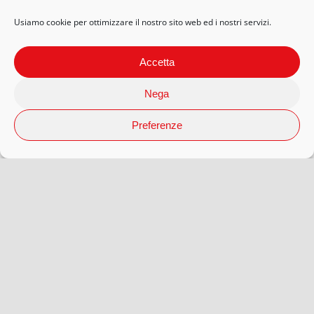
Usiamo cookie per ottimizzare il nostro sito web ed i nostri servizi.
Accetta
Nega
Preferenze
© 2026 Arteaporte S.r.l Società Benefit | P.Iva 12593080018 |