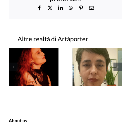
Facebook
X
LinkedIn
WhatsApp
Pinterest
Email
Progetti correlati
About us