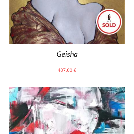
Geisha
407,00
€