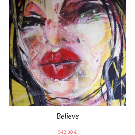
Believe
542,00
€