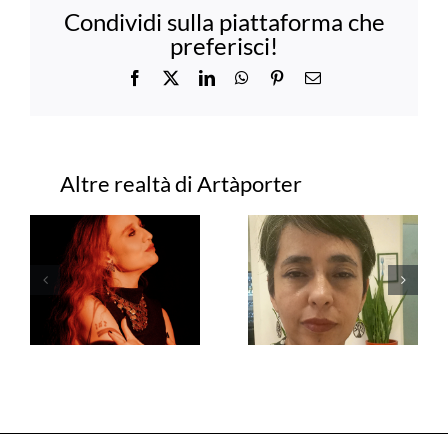
Condividi sulla piattaforma che
preferisci!
Facebook
X
LinkedIn
WhatsApp
Pinterest
Email
Progetti correlati