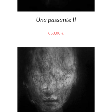
Una passante II
653,00
€