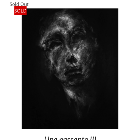
Sold Out
SOLD
Una passante III