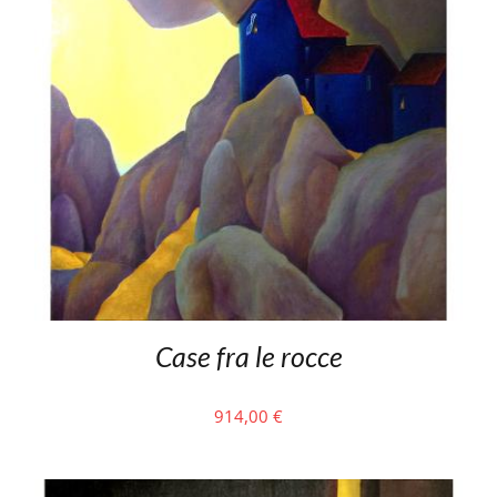
Case fra le rocce
914,00
€