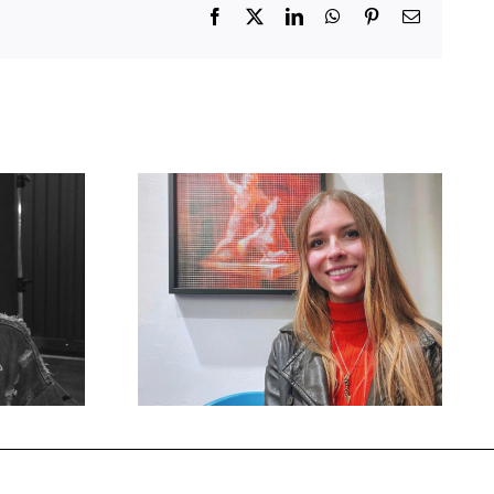
Facebook
X
LinkedIn
WhatsApp
Pinterest
Email