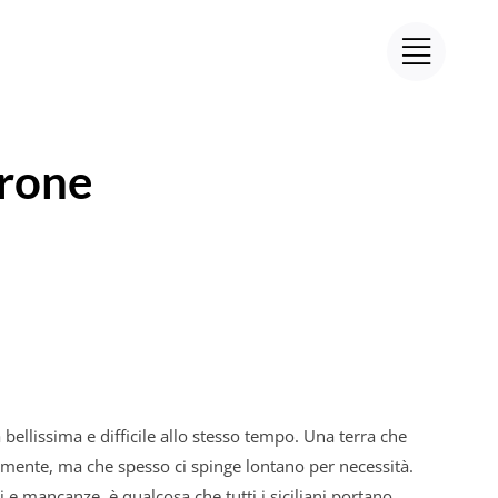
rrone
a bellissima e difficile allo stesso tempo. Una terra che
mente, ma che spesso ci spinge lontano per necessità.
i e mancanze, è qualcosa che tutti i siciliani portano