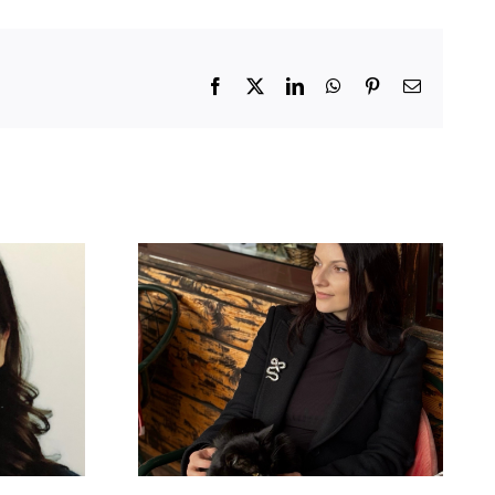
Facebook
X
LinkedIn
WhatsApp
Pinterest
Email