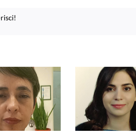
risci!