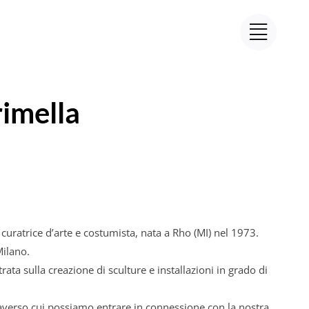
imella
, curatrice d’arte e costumista, nata a Rho (MI) nel 1973.
Milano.
rata sulla creazione di sculture e installazioni in grado di
verso cui possiamo entrare in connessione con la nostra