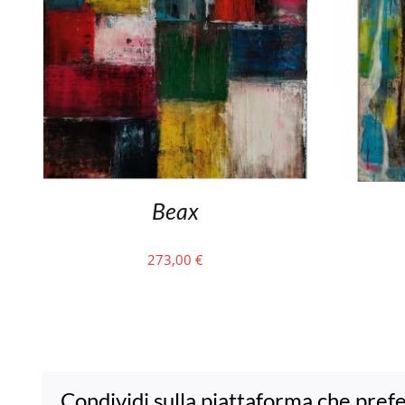
Beax
273,00
€
Condividi sulla piattaforma che prefe