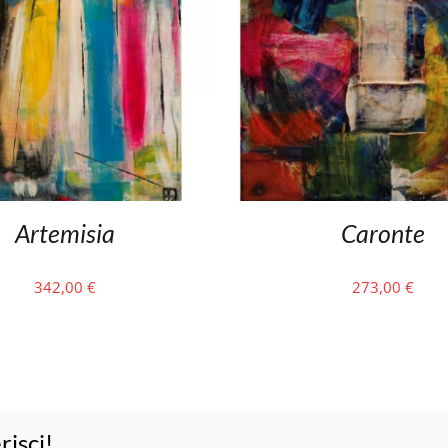
Artemisia
Caronte
342,00
€
273,00
€
risci!