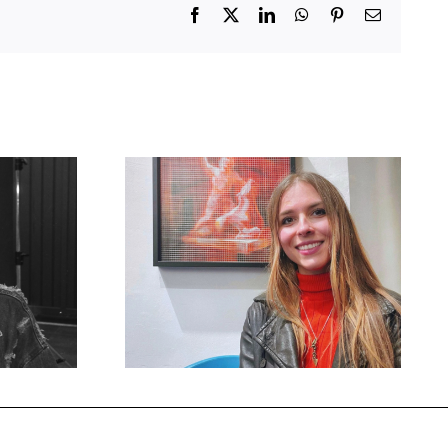
Facebook
X
LinkedIn
WhatsApp
Pinterest
Email