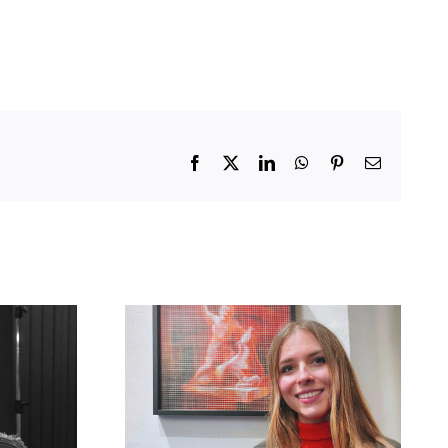
Facebook
X
LinkedIn
WhatsApp
Pinterest
Email