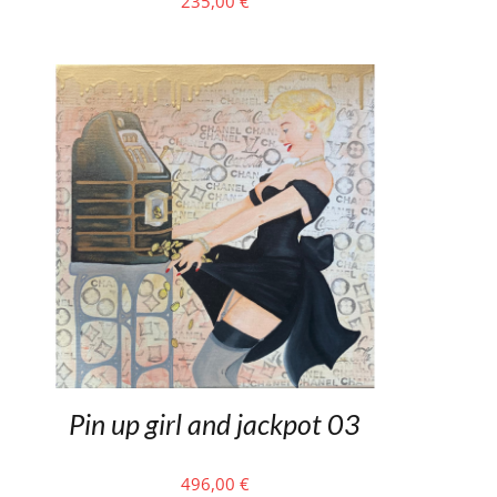
235,00
€
Pin up girl and jackpot 03
496,00
€