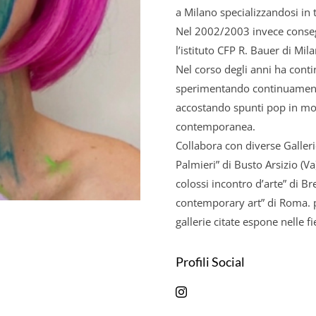
a Milano specializzandosi in t
Nel 2002/2003 invece consegu
l’istituto CFP R. Bauer di Mil
Nel corso degli anni ha cont
sperimentando continuamente
accostando spunti pop in mod
contemporanea.
Collabora con diverse Gallerie
Palmieri” di Busto Arsizio (Va
colossi incontro d’arte” di B
contemporary art” di Roma. p
gallerie citate espone nelle fie
Profili Social