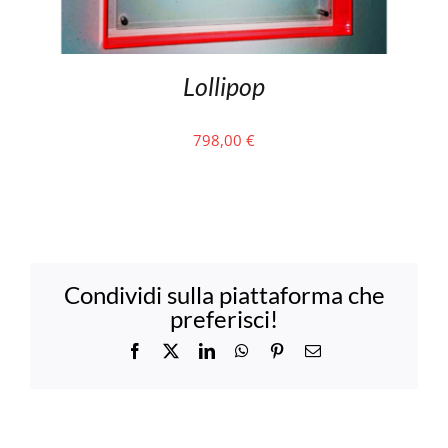
Lollipop
798,00
€
Condividi sulla piattaforma che
preferisci!
Facebook
X
LinkedIn
WhatsApp
Pinterest
Email