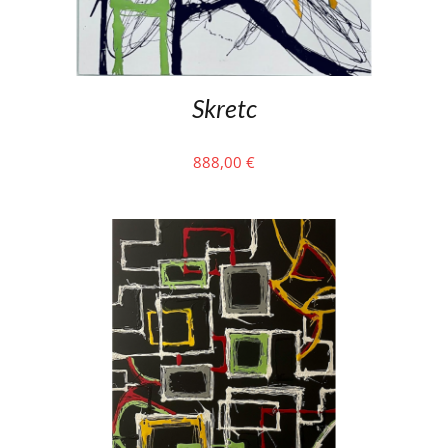
Skretc
888,00
€