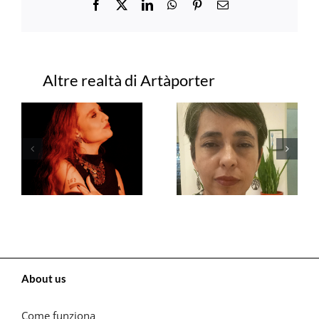
Facebook
X
LinkedIn
WhatsApp
Pinterest
Email
Progetti correlati
About us
Come funziona