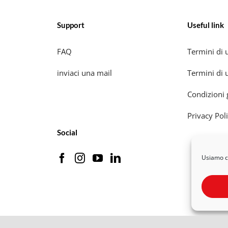
Support
Useful link
FAQ
Termini di u
inviaci una mail
Termini di u
Condizioni 
Privacy Pol
Social
Usiamo co
rteaporte S.r.l Società Benefit | P.Iva 12593080018 |