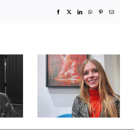
Facebook
X
LinkedIn
WhatsApp
Pinterest
Email