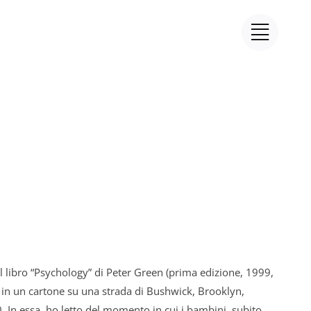
 libro “Psychology” di Peter Green (prima edizione, 1999,
in un cartone su una strada di Bushwick, Brooklyn,
 In essa, ho letto del momento in cui i bambini, subito