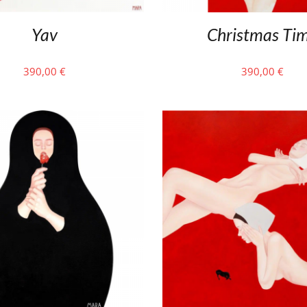
Yav
Christmas Ti
390,00
€
390,00
€