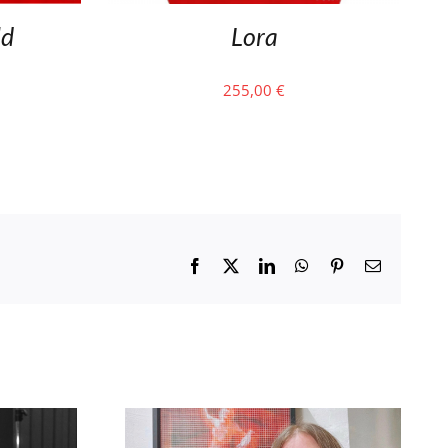
ld
Lora
255,00
€
Facebook
X
LinkedIn
WhatsApp
Pinterest
Email