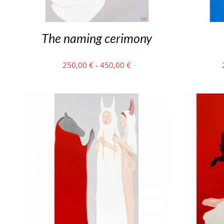
The naming cerimony
Fascia
250,00
€
-
450,00
€
di
prezzo:
da
250,00 €
a
450,00 €