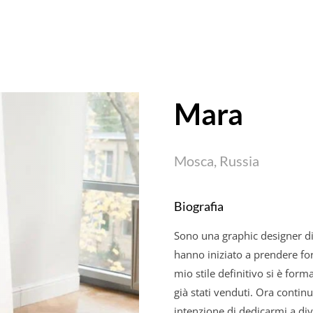
Mara
Mosca, Russia
Biografia
Sono una graphic designer di f
hanno iniziato a prendere form
mio stile definitivo si è form
già stati venduti. Ora conti
intenzione di dedicarmi a diver