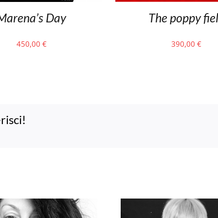
Marena’s Day
The poppy fie
450,00
€
390,00
€
risci!