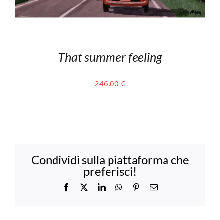
That summer feeling
246,00
€
Condividi sulla piattaforma che
preferisci!
Facebook
X
LinkedIn
WhatsApp
Pinterest
Email