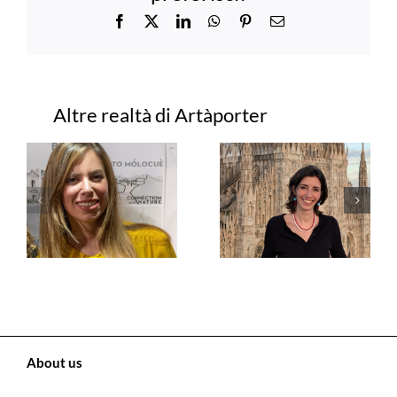
Facebook
X
LinkedIn
WhatsApp
Pinterest
Email
Progetti correlati
About us