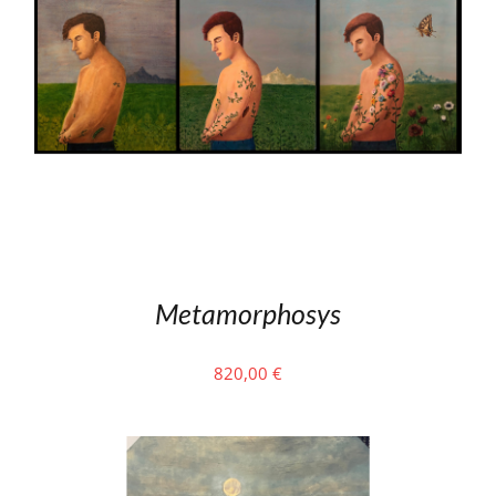
Metamorphosys
820,00
€