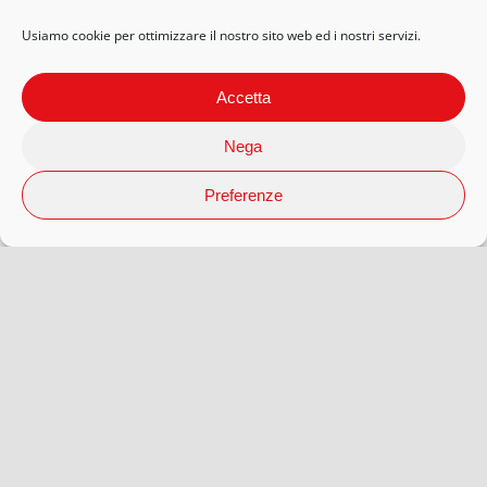
Usiamo cookie per ottimizzare il nostro sito web ed i nostri servizi.
Accetta
Nega
Preferenze
© 2026 Arteaporte S.r.l Società Benefit | P.Iva 12593080018 |