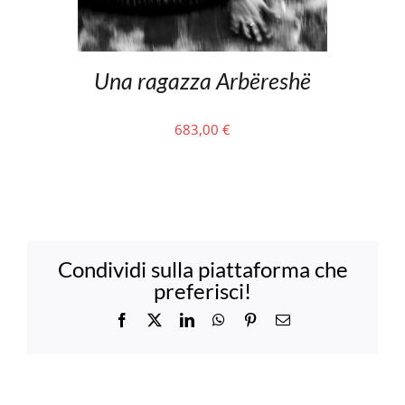
Una ragazza Arbëreshë
683,00
€
Condividi sulla piattaforma che
preferisci!
Facebook
X
LinkedIn
WhatsApp
Pinterest
Email