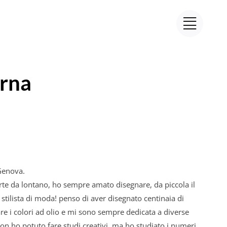
erna
Genova.
arte da lontano, ho sempre amato disegnare, da piccola il
tilista di moda! penso di aver disegnato centinaia di
zare i colori ad olio e mi sono sempre dedicata a diverse
on ho potuto fare studi creativi, ma ho studiato i numeri