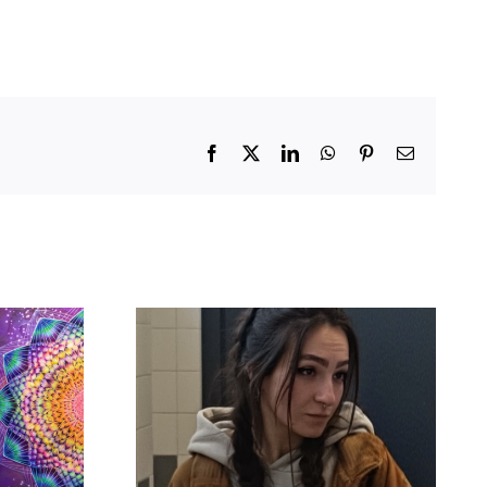
Facebook
X
LinkedIn
WhatsApp
Pinterest
Email