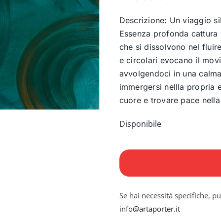
Descrizione: Un viaggio sil
Essenza profonda cattura la
che si dissolvono nel flui
e circolari evocano il mov
avvolgendoci in una calma 
immergersi nellla propria e
cuore e trovare pace nella
Disponibile
Essenza
profonda
quantità
Se hai necessità specifiche, pu
info@artaporter.it