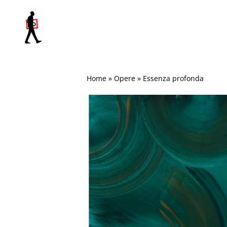
Salta
al
contenuto
Home
»
Opere
»
Essenza profonda