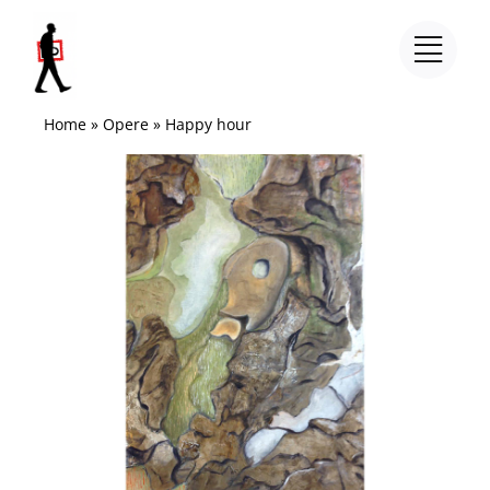
Salta
al
contenuto
Home
»
Opere
»
Happy hour