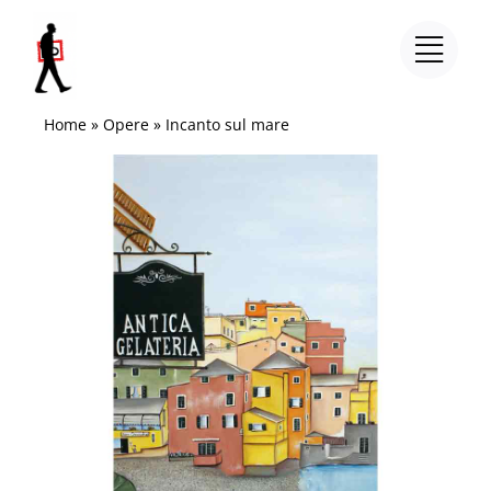
Salta
al
contenuto
Home
»
Opere
»
Incanto sul mare