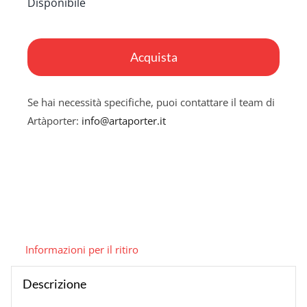
Disponibile
Incanto
sul
Acquista
mare
quantità
Se hai necessità specifiche, puoi contattare il team di
Artàporter:
info@artaporter.it
Informazioni per il ritiro
Descrizione