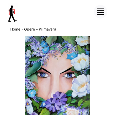
Salta
al
contenuto
Home
»
Opere
»
Primavera