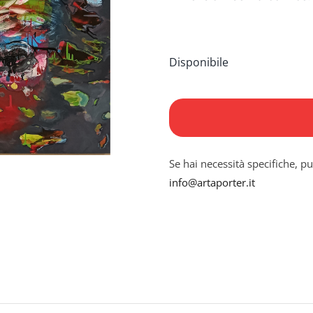
Disponibile
The
Dissolution
of
Home
Se hai necessità specifiche, pu
quantità
info@artaporter.it