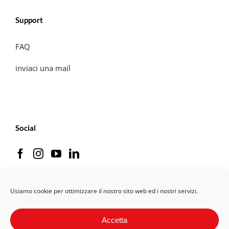
Support
FAQ
inviaci una mail
Social
Usiamo cookie per ottimizzare il nostro sito web ed i nostri servizi.
Useful link
Accetta
Termini di utilizzo per acquirenti