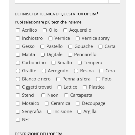
DEFINISCI LA TECNICA DI QUESTA TUA OPERA*
Puoi selezionare più tecniche insieme
Acrilico
Olio
Acquerello
Inchiostro
Vernice
Vernice spray
Gesso
Pastello
Gouache
Carta
Matita
Digitale
Pennarello
Carboncino
Smalto
Tempera
Grafite
Aerografo
Resina
Cera
Bianco e nero
Penna a sfera
Foto
Oggetti trovati
Lattice
Plastica
Stencil
Neon
Cartapesta
Mosaico
Ceramica
Decoupage
Serigrafia
Incisione
Argilla
NFT
DESCRIZIONE DELL'OPERA