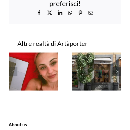
preferisci!
Facebook
X
LinkedIn
WhatsApp
Pinterest
Email
Progetti correlati
About us