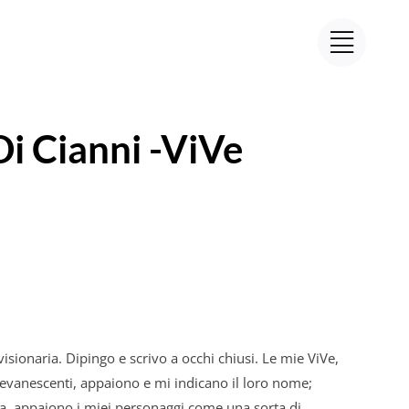
Di
Cianni
-ViVe
 visionaria. Dipingo e scrivo a occhi chiusi. Le mie ViVe,
 evanescenti, appaiono e mi indicano il loro nome;
ra, appaiono i miei personaggi come una sorta
di