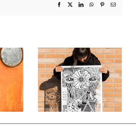
Facebook
X
LinkedIn
WhatsApp
Pinterest
Email