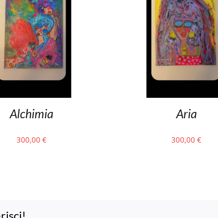
Alchimia
Aria
300,00
€
300,00
€
risci!