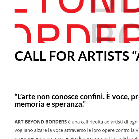
CALL FOR ARTISTS 
“L’arte non conosce confini. È voce, p
memoria e speranza.”
ART BEYOND BORDERS
è una call rivolta ad artisti di og
vogliano alzare la voce attraverso le loro opere contro la vi
promuovendo un messaggio di pace, umanità e solidarietà