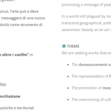
promoting a message of peace
rusi, l’arte può e deve
In a world still plagued by t
arsi messaggera di una nuova
transcend geographical, poli
eatività come strumento di
awareness: beauty as an act of
THEME
We are seeking works that ex
e oltre i confini
” in
The
denouncement o
a
The representation of
itti
The promotion of
mess
onciliazione
The overcoming of cultur
istiche e territoriali