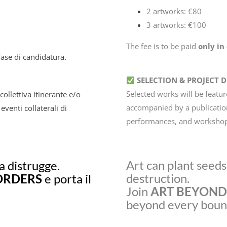
2 artworks: €80
3 artworks: €100
The fee is to be paid
only in
fase di candidatura.
SELECTION & PROJECT 
Selected works will be feature
ollettiva itinerante e/o
accompanied by a publication 
venti collaterali di
performances, and workshop
Art can plant seed
a distrugge.
destruction.
ORDERS
e porta il
Join
ART BEYOND
beyond every boun