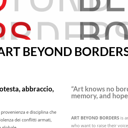
“ART BEYOND BORDERS
rotesta, abbraccio,
“Art knows no borde
memory, and hope.
ni provenienza e disciplina che
ART BEYOND BORDERS
is a
olenza dei conflitti armati,
who want to raise their voice
 globale.